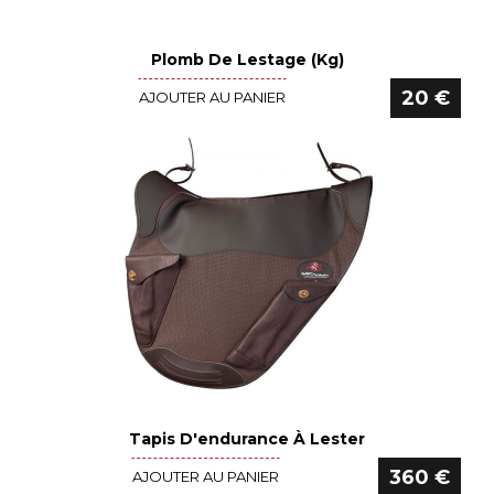
Plomb De Lestage (kg)
Voir le détail
20 €
AJOUTER AU PANIER
Tapis D'endurance À Lester
Voir le détail
360 €
AJOUTER AU PANIER