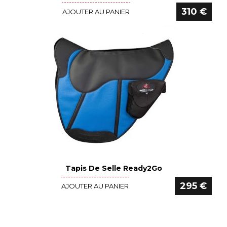
310 €
AJOUTER AU PANIER
Tapis De Selle Ready2Go
Voir le détail
295 €
AJOUTER AU PANIER