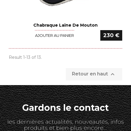
Chabraque Laine De Mouton
Voir le détail
230 €
AJOUTER AU PANIER
Result 1-13 of 13.

Retour en haut
Gardons le contact
les dernières actualités, nouveautés, infos
produits et bien plus encore...