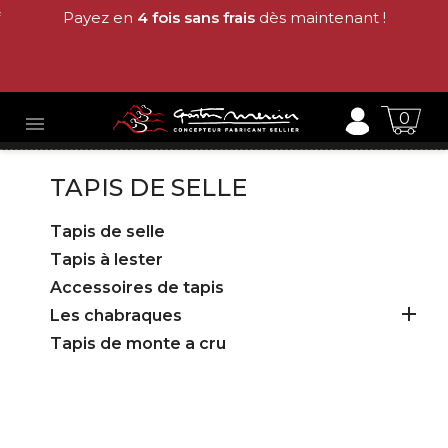
Payez en
4 fois sans frais
dès maintenant !
0

TAPIS DE SELLE
Tapis de selle
Tapis à lester
Accessoires de tapis

Les chabraques
Tapis de monte a cru