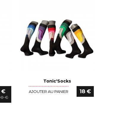
Tonic'Socks
Voir le détail
 €
18 €
AJOUTER AU PANIER
00 €