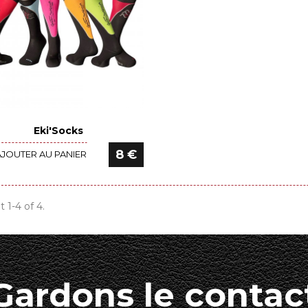
Eki'Socks
Voir le détail
8 €
AJOUTER AU PANIER
t 1-4 of 4.
Gardons le contac