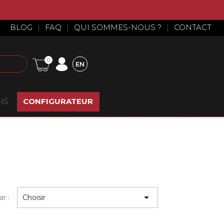
BLOG
|
FAQ
|
QUI SOMMES-NOUS ?
|
CONTACT
0
EN
NS
CONFIGURATEUR

ar :
Choisir