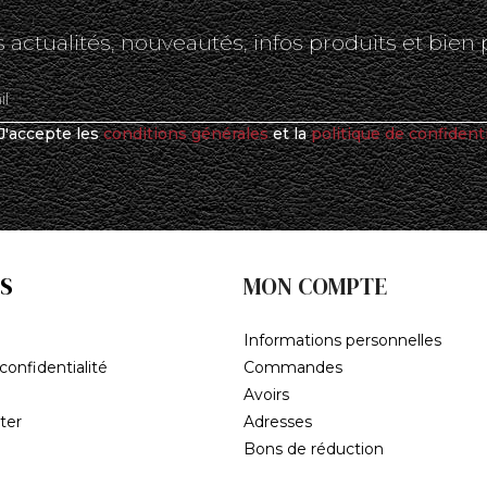
 actualités, nouveautés, infos produits et bien 
J'accepte les
conditions générales
et la
politique de confidenti
S
MON COMPTE
Informations personnelles
confidentialité
Commandes
Avoirs
ter
Adresses
Bons de réduction