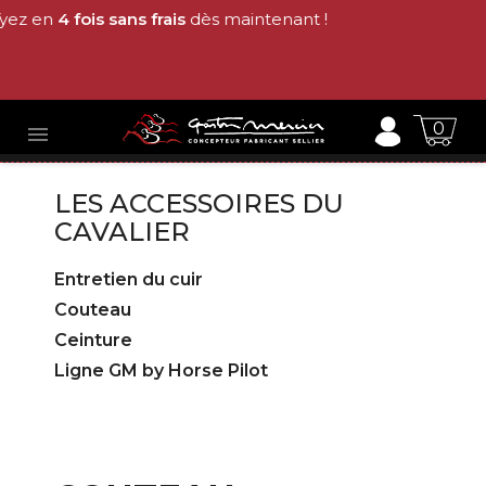
Payez en
4 fois sans frais
dès maintenant !
0

LES ACCESSOIRES DU
CAVALIER
Entretien du cuir
Couteau
Ceinture
Ligne GM by Horse Pilot