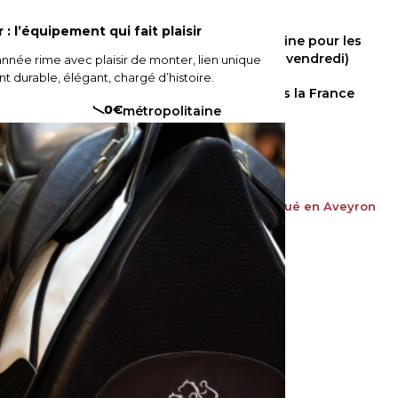
: l’équipement qui fait plaisir
Expédition chaque semaine pour les
articles en stock (sauf le vendredi)
année rime avec plaisir de monter, lien unique
 durable, élégant, chargé d’histoire.
Port offert dès 300€ vers la France
métropolitaine
Fabriqué en France
Fabriqué en Aveyron