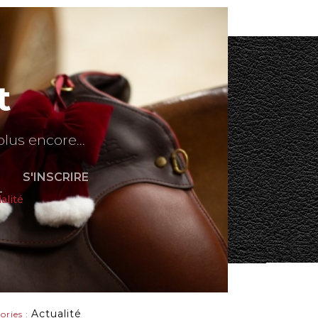
t
plus encore...
alité
Actualité
ories :
Paiement sécurisé