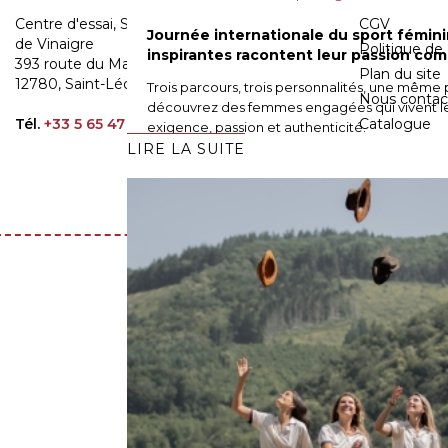
Centre d'essai, Showroom et Atelier - Le Mas
CGV
Journée internationale du sport féminin
de Vinaigre
Politique de 
inspirantes racontent leur passion com
393 route du Mas de Vinaigre
Plan du site
12780, Saint-Léons - France métropole
Trois parcours, trois personnalités, une même pa
Nous contac
découvrez des femmes engagées qui vivent le
Tél.
+33 5 65 47 60 98
Catalogue
exigence, passion et authenticité.
LIRE LA SUITE
Conception:
Agence Linov
| Gaston Mercier 