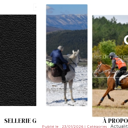
<<
1
...
2
3
4
5
6
>>
les dernières
SELLERIE GASTON MERCIER
À PROPO
Actuali
Publié le : 23/01/2026 | Catégories :