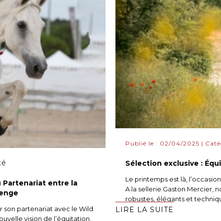
Publié le : 02/04/2025 | Caté
té
Sélection exclusive : Équ
Le printemps est là, l’occasi
Partenariat entre la
A la sellerie Gaston Mercier,
lenge
robustes, élégants et techniq
r son partenariat avec le Wild
LIRE LA SUITE
velle vision de l’équitation,