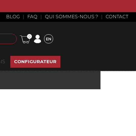
BLOG
|
FAQ
|
QUI SOMMES-NOUS ?
|
CONTACT
0
EN
NS
CONFIGURATEUR