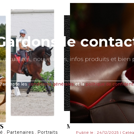
Gardons le contac
 actualités, nouveautés, infos produits et bien 
J'accepte les
conditions générales
et la
politique de confidenti
S
MON COMPTE
té
Partenaires
Portraits
,
,
Publié le : 24/12/2025 | Catég