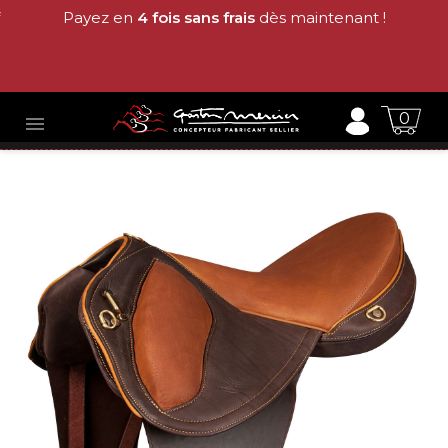
Payez en
4 fois sans frais
dès maintenant !
0
