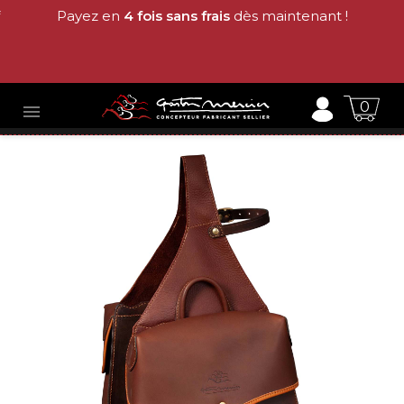
Payez en
4 fois sans frais
dès maintenant !
0
