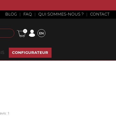
BLOG
|
FAQ
|
QUI SOMMES-NOUS ?
|
CONTACT
0
EN
NS
CONFIGURATEUR
vis :
1