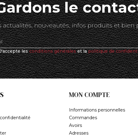
Gardons le contac
 actualités, nouveautés, infos produits et bien 
J'accepte les
conditions générales
et la
politique de confidenti
S
MON COMPTE
Informations personnelles
confidentialité
Commandes
Avoirs
ter
Adresses