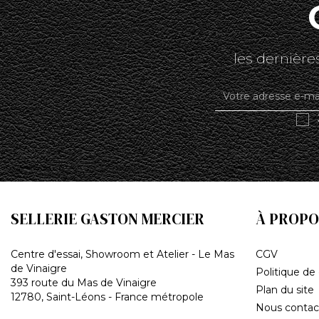
les dernières
SELLERIE GASTON MERCIER
À PROPO
Centre d'essai, Showroom et Atelier - Le Mas
CGV
de Vinaigre
Politique de 
393 route du Mas de Vinaigre
Plan du site
12780, Saint-Léons - France métropole
Nous contac