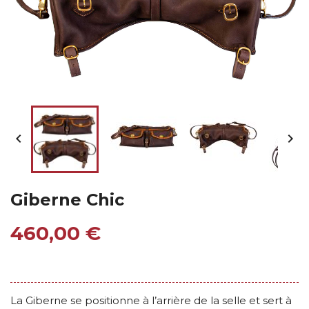


Giberne Chic
460,00 €
La Giberne se positionne à l’arrière de la selle et sert à