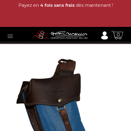
Payez en
4 fois sans frais
dès maintenant !
0
