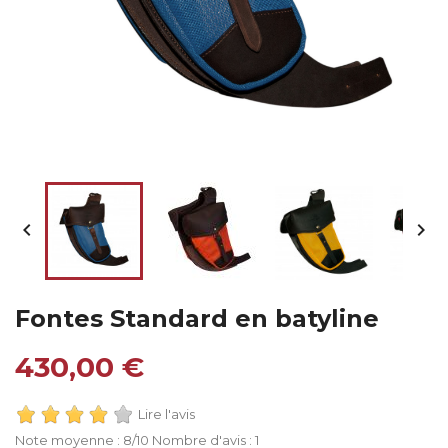


Fontes Standard en batyline
430,00 €
Lire l'avis
Note moyenne :
8
/10 Nombre d'avis :
1