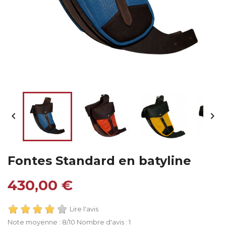


Fontes Standard en batyline
430,00 €
Lire l'avis
Note moyenne :
8
/10 Nombre d'avis :
1