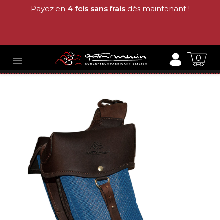
Payez en
4 fois sans frais
dès maintenant !
0
