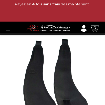
Payez en
4 fois sans frais
dès maintenant !
0
