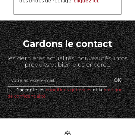
des brides de réglage,
cliquez ici
.
Gardons le contact
les dernières actualités, nouveautés, infos
produits et bien plus encore...
J'accepte les
conditions générales
et la
politique
de confidentialité