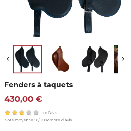


Fenders à taquets
430,00 €
Lire l'avis
Note moyenne :
6
/10 Nombre d'avis :
1