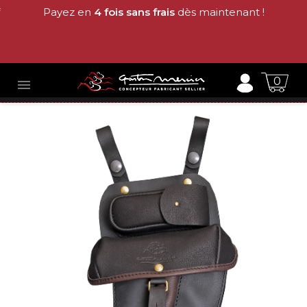
Payez en
4 fois sans frais
dès maintenant !
0
