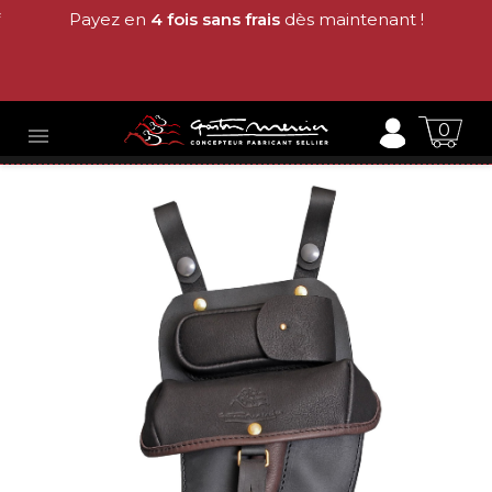
Payez en
4 fois sans frais
dès maintenant !
0
