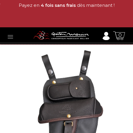
Payez en
4 fois sans frais
dès maintenant !
0
