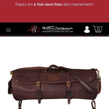
Payez en
4 fois sans frais
dès maintenant !
0
