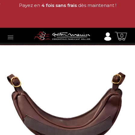
Payez en
4 fois sans frais
dès maintenant !
0
