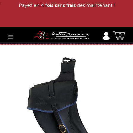
Payez en
4 fois sans frais
dès maintenant !
0
