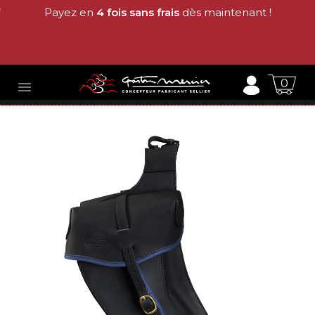
Payez en
4 fois sans frais
dès maintenant !
0
