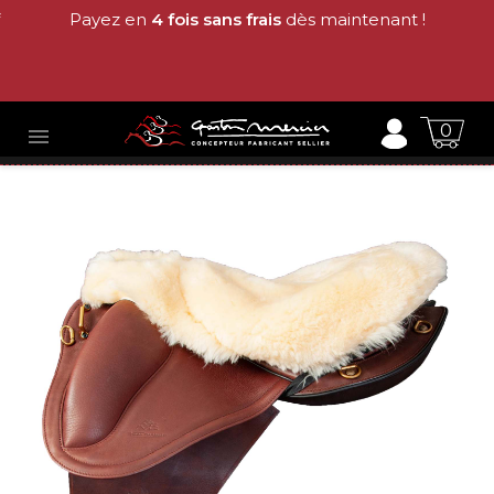
Payez en
4 fois sans frais
dès maintenant !
0
